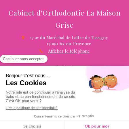
Cabinet d'Orthodontie La Maison
Grise
17 av du Maréchal de Lattre de Tassigny
13090
Aix-en-Provence
Afficher le téléphone
Plan du site
Mentions légales
CGU
Politiques de confidentialité et charte cookie
©2024 Cabinet d'orthodontie la maison grise en titre -
Chirurgie dentaire
Création par