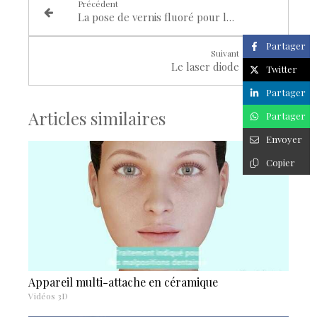
Précédent
La pose de vernis fluoré pour les enfants et les jeunes adultes de 3 à 24 ans
Partager
Suivant
Le laser diode
Twitter
Partager
Articles similaires
Partager
Envoyer
Copier
Appareil multi-attache en céramique
Vidéos 3D