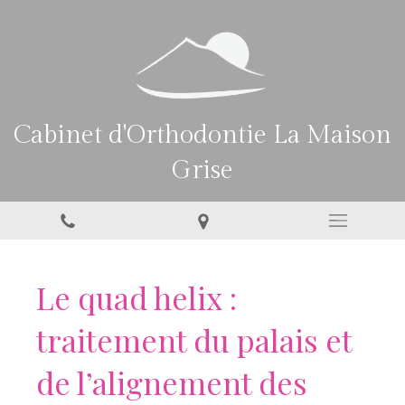
Cabinet d'Orthodontie La Maison
Grise
Le quad helix :
traitement du palais et
de l’alignement des