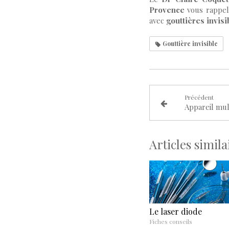
Provence
vous rappell
avec
gouttières invisi
Gouttière invisible
Précédent
Articles simila
Le laser diode
Fiches conseils