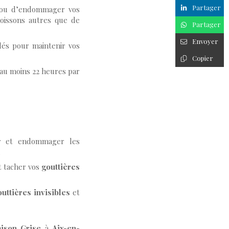
Partager
 ou d’endommager vos
oissons autres que de
Partager
Envoyer
llés pour maintenir vos
Copier
 au moins 22 heures par
er et endommager les
.
t tacher vos
gouttières
outtières invisibles
et
ison Grise
à
Aix-en-