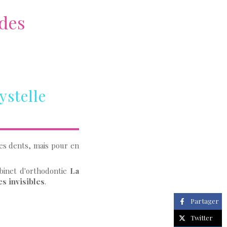
 des
ystelle
es dents, mais pour en
binet d'orthodontie
La
es invisibles
.
Partager
Twitter