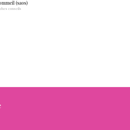
ommeil (saos)
ches conseils
e