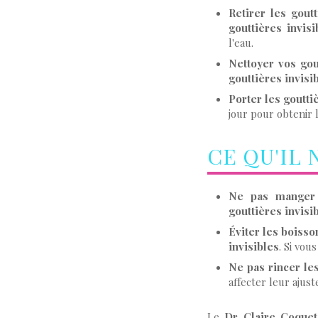
Retirer les gou
gouttières invisi
l'eau.
Nettoyer vos gou
gouttières invisi
Porter les goutti
jour pour obtenir 
CE QU'IL 
Ne pas manger a
gouttières invisi
Éviter les boisso
invisibles
. Si vou
Ne pas rincer les
affecter leur ajus
Le
Dr Claire Coquet