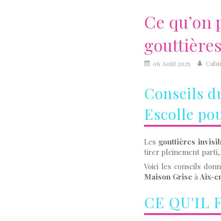
Ce qu’on p
gouttières
06 Août 2025
Cabi
Conseils d
Escolle po
Les
gouttières invisi
tirer pleinement parti, 
Voici les conseils don
Maison Grise
à
Aix-e
CE QU'IL 